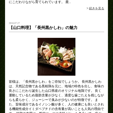
にこだわりながら育てられています。 鹿...
>
続きを見る
2016.07.27
【山口料理】「長州黒かしわ」の魅力
皆様は、「長州黒かしわ」をご存知でしょうか。 長州黒かしわ
は、天然記念物である黒柏鶏を元に、地域の特色を出し、食味の
良さにこだわり誕生した山口県産のオリジナル地鶏です。 良く
運動しているため脂肪含量が少なく、適度な歯ごたえを残しなが
らも柔らかく、ジューシーで臭みが少ないのが特徴です。 ま
た、旨味成分であるイノシン酸が多く、人の健康にも良いとされ
る機能性成分イミダペプチドの含有量が高いことも人気の理由で