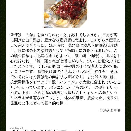
皆様は、「鯨」を食べられたことはあるでしょうか。 三方が海
に開けた山口県は、豊かな水産資源に恵まれ、古くから水産県と
して栄えてきました。 江戸時代、長州藩は漁業を積極的に奨励
し、特に藩の有力な財源として「捕鯨」に力を入れました。 こ
の頃の捕鯨は、北浦の通（かよい）、瀬戸崎（仙崎）、川尻を中
心に行われ、「鯨一頭とれば七浦にぎわう」といった繁栄ぶりだ
ったようです。 くじらの肉は、牛や豚のような畜肉に比べて低
カロリーです。 脂肪分は鳥のささみよりも低く、約半分。それ
でいてたんぱく質は他の肉よりも豊富です。 また鯨の肉には、
抗疲労機能をもつアミノ酸「バレニン」が大量に含まれているこ
とがわかっています。 バレニンはくじらのパワーの源ともいわ
れています。 さらに鯨の赤肉には吸収されやすいヘム鉄という
ミネラルが含有されています。 体温の維持、疲労防止、成長の
促進など体にとって基本的な機...
>
続きを見る
2016.07.28