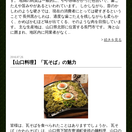
す。 地鶏の肉質は一般的に、やや赤味がかった色合いで、歯ご
たえや旨みやがあるといわれています。 しかしながら、昔のか
しわのような硬さでは、現在の消費者にとっては硬すぎるという
ことで 長州黒かしわは、適度な歯ごたえを残しながらも柔らか
く、かめばかむほど味が出てくる、そのような肉を目指していま
す。 主な生産地は、山口県北部に位置する長門市です。 海と山
に囲まれ、地区内に同業者がなく...
>
続きを見る
2016.07.26
【山口料理】「瓦そば」の魅力
皆様は、瓦そばを食べられたことはありますでしょうか。 瓦そ
ば（かわらそば）は、山口県下関市豊浦町発祥の麺料理、山口の