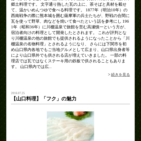
郷土料理です。 文字通り熱した瓦の上に、茶そばと具材を載せ
て、温かいめんつゆで食べる料理です。 1877年（明治10年）の
西南戦争の際に熊本城を囲む薩摩軍の兵士たちが、野戦の合間に
瓦を使って野草、肉などを焼いて食べたという話を参考にし 196
1年（昭和36年）に川棚温泉で旅館を営む高瀬慎一という方が、
宿泊者向けの料理として開発したとされます。 これが評判とな
り川棚温泉の他の旅館でも提供されるようになったことから「川
棚温泉の名物料理」とされるようになり、 さらには下関市を初
め山口県内各地でもご当地グルメとして広まり、山口県出身者等
により山口県外でも供される店が増えていきました。 一部の料
理店では瓦ではなくステーキ用の鉄板で供されることもありま
す。 山口県内では広...
>
続きを見る
2016.07.25
【山口料理】「フク」の魅力