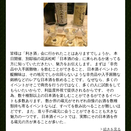
皆様は「利き酒」会に行かれたことはありますでしょうか。 本
日開催、別邸福の花浜松町「日本酒の会」に来られるか迷ってる
方に知っていただきたい、魅力をお伝えします。 まずは「非売
品や入手困難物」を飲むことができること。 日本酒イベントの
醍醐味は、その地元でしか出回らないような非売品や入手困難な
銘柄などのレアな日本酒を飲めることです。 なぜなら、多くの
イベントがそこで商売を行うのではなく、多くの人に試飲をして
もらいたいからで、利益度外視で提供されるからです。 その
為、数十種類以上の日本酒を楽しむことができるができるイベン
トも多数あります。 数か所の蔵元がそれぞれ自慢のお酒を数種
類持ち寄るイベントならば、すべてを飲み比べることが難しいほ
どです。 また、造り手の蔵元に会うことができることも大きな
魅力の一つです。 日本酒イベントでは、実際にその日本酒を作
る蔵元の方が来ることが多いた...
>
続きを見る