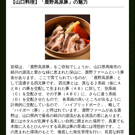
【山口料理】「鹿野高原豚」の魅力
皆様は、「鹿野高原豚」をご存知でしょうか。 山口県周南市の
錦川の源流と豊かな緑に恵まれた深山に、鹿野ファームという豚
舎があります。 ここで育てられているのが、「鹿野高原豚」と
して流通する四元豚です。 四元豚とは、異なる２系統（仮にＡ
とＢ）の豚を交配して生まれた豚（ＡＢ）に対して、別系統
（Ｃ）を交配させ、その子豚（ＡＢＣ）に、さらに違う系統
（Ｄ）を交配させたもので、 各系統の良いところが出るように
計画的に交配しているので、「ハイブリッドポーク」、略して
「ハイポー（豚）」と呼ばれています。 鹿野ファームがある鹿
野は、山口県内で最長の錦川の源流がある清流の里にあります。
夏にはホタルが乱舞する美しい自然に囲まれた場所で、真夏でも
木陰に入るとひんやりする高原は豚の育成には理想的です。 こ
の恵まれた環境のもとで、徹底した衛生管理を行い、良質な飼育