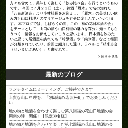
方々も含めて、美味しく楽しく「飲み比べ会」を行うというもの
です。 今回は７月２３日（土）、銘酒「雁木」で名の知れた
「八百新酒造」より小林社長をお迎えし、「雁木」の美味しい飲
み方と山口料理とのマリアージュを存分に楽しんでいただけま
す。 本ブログでは、しばらくの間、この「福の花日本酒の会」
をテーマとして、山口の酒や山口料理の魅力を存分に知ってもら
うべく、情報をお伝えしていこうと思います。 日本酒を飲みた
いと思って居酒屋を訪れても「吟醸酒」や「純米酒」などで種類
が分類されていたり、前回ご紹介した通り、ラベルに「精米歩合
（せいまいぶあい）」と書かれて...
>
続きを見る
最新のブログ
ランチタイムにミーティング、ご接待できます
上質な山口料理を、「別邸福の花 浜松町」でお楽しみくださ
い
地の物と地酒を合わせて楽しむ第八回福の花山口地酒の会
周南の陣 開催！【限定30名様】
地の物と地酒を合わせて楽しむ第七回福の花山口地酒の会