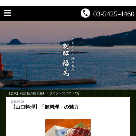
03-5425-4460
【公式】別邸 福の花 浜松町
>
ブログ
>
2016年
>
7月
2016.07.29
【山口料理】「鯨料理」の魅力