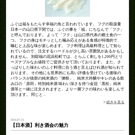
ふぐは福をもたらす幸福の魚と言われています。 フグの取扱量
日本一の山口県下関では、ふぐの事を「福」にちなんで「フク」
と呼んでおります。 よって「フク」は山口県代表の郷土食の一
つ。 フクの身はモチッとした噛み応えがある食感が特徴的で、
噛むと上品な味が楽しめます。 フク料理は高級料理として知ら
れているので、注文するハードルが少し高い雰囲気があるかもし
れません。 別邸福の花浜松町では、とらふく刺しを1,200円とリ
ーズナブルなお値段でご提供させて頂いております。 また、さ
っぱりした味わいのふぐ料理に合う酒と言えばひれ酒が知られて
おります。 その他にも世界的にも高い評価を受けている後味の
バランスが抜群の純米酒の「獺祭」、純米大吟醸やキレのある飲
み口の「原田」特別純米酒 味わい深さを持つ金冠「黒松」純米
酒等と一緒に注文されますと、より一層フクの味わいを楽しんで
頂けます。 同じと...
>
続きを見る
2016.07.23
【日本酒】利き酒会の魅力