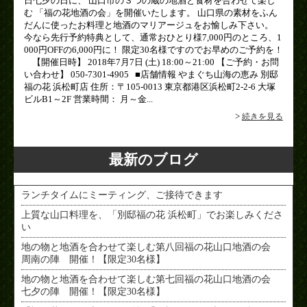
日七夕の日に、 山口市の３つの蔵の地酒と食材を合わせて楽し
む 「福の花地酒の会」を開催いたします。 山口県の素材をふん
だんに使ったお料理と地酒のマリアージュをお愉しみ下さい。
今なら先行予約特典として、通常おひとり様7,000円のところ、1
000円OFFの6,000円に！ 限定30名様ですのでお早めのご予約を！
【開催日時】 2018年7月7日 (土) 18:00～21:00 【ご予約・お問
い合わせ】 050-7301-4905 ■店舗情報 やまぐち山海の恵み 別邸
福の花 浜松町店 住所：〒105-0013 東京都港区浜松町2-2-6 大塚
ビルB1～2F 営業時間： 月～金...
>
続きを見る
最新のブログ
ランチタイムにミーティング、ご接待できます
上質な山口料理を、「別邸福の花 浜松町」でお楽しみくださ
い
地の物と地酒を合わせて楽しむ第八回福の花山口地酒の会
周南の陣 開催！【限定30名様】
地の物と地酒を合わせて楽しむ第七回福の花山口地酒の会
七夕の陣 開催！【限定30名様】