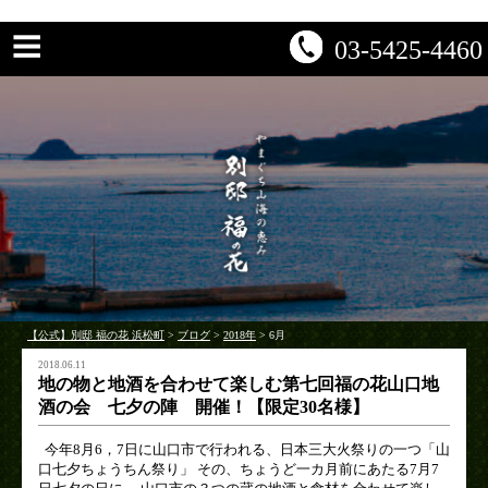
03-5425-4460
【公式】別邸 福の花 浜松町
>
ブログ
>
2018年
>
6月
2018.06.11
地の物と地酒を合わせて楽しむ第七回福の花山口地
酒の会 七夕の陣 開催！【限定30名様】
今年8月6，7日に山口市で行われる、日本三大火祭りの一つ「山
口七夕ちょうちん祭り」 その、ちょうど一カ月前にあたる7月7