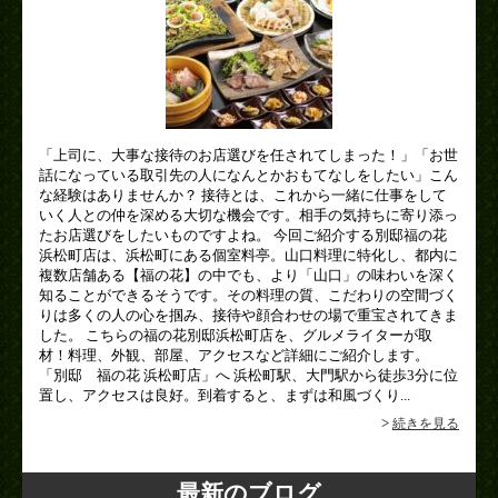
「上司に、大事な接待のお店選びを任されてしまった！」「お世
話になっている取引先の人になんとかおもてなしをしたい」こん
な経験はありませんか？ 接待とは、これから一緒に仕事をして
いく人との仲を深める大切な機会です。相手の気持ちに寄り添っ
たお店選びをしたいものですよね。 今回ご紹介する別邸福の花
浜松町店は、浜松町にある個室料亭。山口料理に特化し、都内に
複数店舗ある【福の花】の中でも、より「山口」の味わいを深く
知ることができるそうです。その料理の質、こだわりの空間づく
りは多くの人の心を掴み、接待や顔合わせの場で重宝されてきま
した。 こちらの福の花別邸浜松町店を、グルメライターが取
材！料理、外観、部屋、アクセスなど詳細にご紹介します。
「別邸 福の花 浜松町店」へ 浜松町駅、大門駅から徒歩3分に位
置し、アクセスは良好。到着すると、まずは和風づくり...
>
続きを見る
最新のブログ