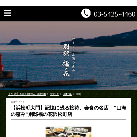
03-5425-4460
【公式】別邸 福の花 浜松町
>
ブログ
>
2017年
>
10月
2017.10.23
【浜松町大門】記憶に残る接待、会食の名店 − "山海
の恵み"別邸福の花浜松町店