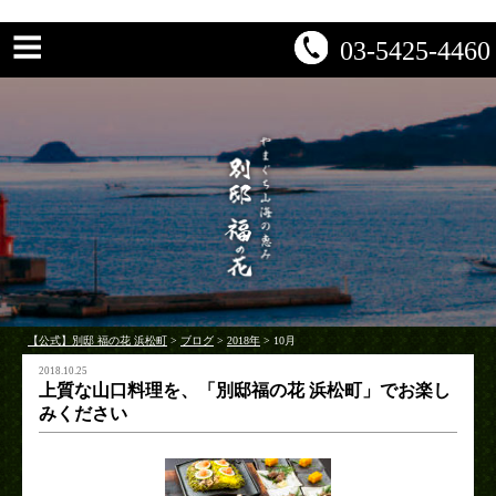
03-5425-4460
【公式】別邸 福の花 浜松町
>
ブログ
>
2018年
>
10月
2018.10.25
上質な山口料理を、「別邸福の花 浜松町」でお楽し
みください