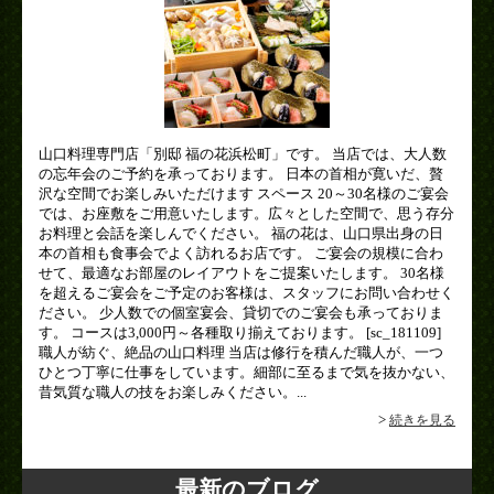
山口料理専門店「別邸 福の花浜松町」です。 当店では、大人数
の忘年会のご予約を承っております。 日本の首相が寛いだ、贅
沢な空間でお楽しみいただけます スペース 20～30名様のご宴会
では、お座敷をご用意いたします。広々とした空間で、思う存分
お料理と会話を楽しんでください。 福の花は、山口県出身の日
本の首相も食事会でよく訪れるお店です。 ご宴会の規模に合わ
せて、最適なお部屋のレイアウトをご提案いたします。 30名様
を超えるご宴会をご予定のお客様は、スタッフにお問い合わせく
ださい。 少人数での個室宴会、貸切でのご宴会も承っておりま
す。 コースは3,000円～各種取り揃えております。 [sc_181109]
職人が紡ぐ、絶品の山口料理 当店は修行を積んだ職人が、一つ
ひとつ丁寧に仕事をしています。細部に至るまで気を抜かない、
昔気質な職人の技をお楽しみください。...
>
続きを見る
最新のブログ