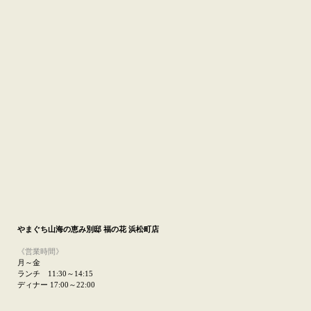
やまぐち山海の恵み
別邸 福の花 浜松町店
《営業時間》
月～金
ランチ 11:30～14:15
ディナー 17:00～22:00