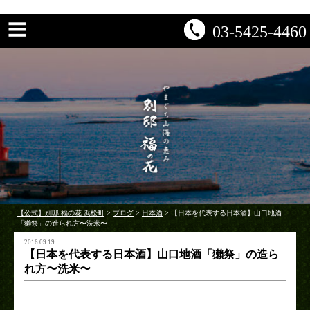
03-5425-4460
【公式】別邸 福の花 浜松町
>
ブログ
>
日本酒
>
【日本を代表する日本酒】山口地酒
「獺祭」の造られ方〜洗米〜
2016.09.19
【日本を代表する日本酒】山口地酒「獺祭」の造ら
れ方〜洗米〜