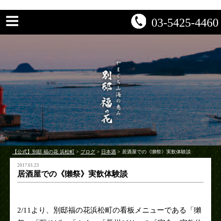
03-5425-4460
【公式】別邸 福の花 浜松町
>
ブログ
>
日本酒
>
居酒屋での《獺祭》実飲体験談
2017.01.23
居酒屋での《獺祭》実飲体験談
2/11より、別邸福の花浜松町の看板メニューである「獺