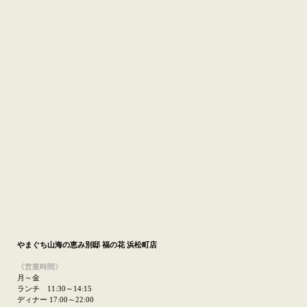
やまぐち山海の恵み
別邸 福の花 浜松町店
《営業時間》
月～金
ランチ 11:30～14:15
ディナー 17:00～22:00