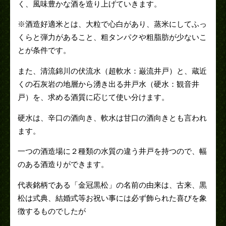
く、風味豊かな酒を造り上げていきます。
※酒造好適米とは、大粒で心白があり、蒸米にしてふっ
くらと弾力があること、粗タンパクや粗脂肪が少ないこ
とが条件です。
また、清流錦川の伏流水（超軟水：巌流井戸）と、蔵近
くの石灰岩の地層から湧き出る井戸水（硬水：観音井
戸）を、求める酒質に応じて使い分けます。
硬水は、辛口の酒向き、軟水は甘口の酒向きとも言われ
ます。
一つの酒造場に２種類の水質の違う井戸を持つので、幅
のある酒造りができます。
代表銘柄である「金冠黒松」の名前の由来は、古来、黒
松は式典、結婚式等お祝い事には必ず飾られた喜びを象
徴するものでしたが