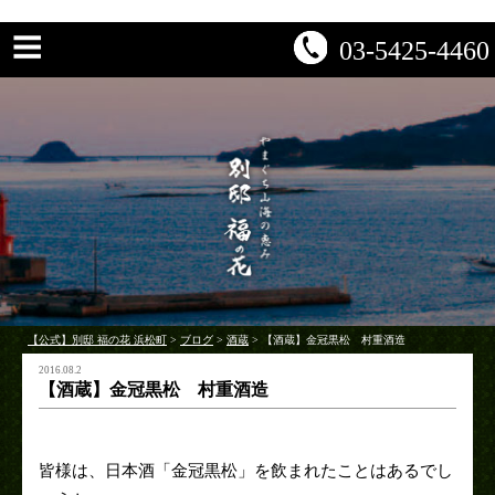
03-5425-4460
【公式】別邸 福の花 浜松町
>
ブログ
>
酒蔵
>
【酒蔵】金冠黒松 村重酒造
2016.08.2
【酒蔵】金冠黒松 村重酒造
皆様は、日本酒「金冠黒松」を飲まれたことはあるでし