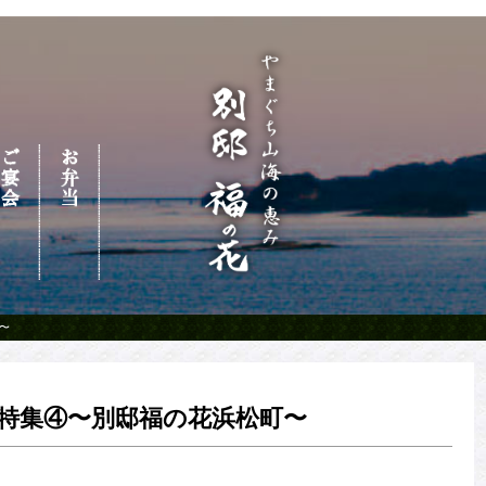
〜
特集④〜別邸福の花浜松町〜