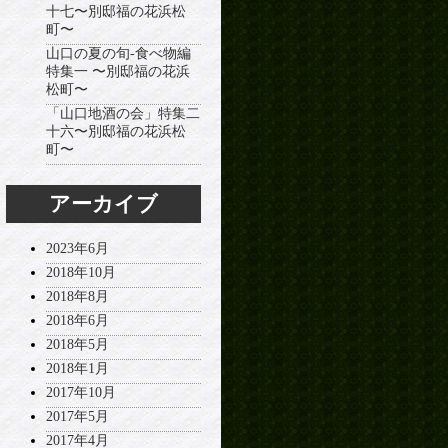
十七〜別邸福の花浜松
町〜
山口の夏の旬-食べ物編
特集一 〜別邸福の花浜
松町〜
「山口地酒の会」特集二
十六〜別邸福の花浜松
町〜
アーカイブ
2023年6月
2018年10月
2018年8月
2018年6月
2018年5月
2018年1月
2017年10月
2017年5月
2017年4月