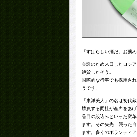
「すばらしい酒だ。お薦め
会談のため来日したロシア
絶賛したそう。
国際的な行事でも採用され
うです。
「東洋美人」の名は初代蔵
勝負する同社が産声をあげ
品目の絞込みといった変革
ます。その矢先、襲った自
ます。多くのボランティア