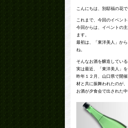
こんにちは、別邸福の花で
これまで、今回のイベント
今回からは、イベントの主
ます。
最初は、「東洋美人」から
ね。
そんなお酒を醸造している
実は最近、「東洋美人」を
昨年１２月、山口県で開催
材と共に振舞われたのが、
お酒が夕食会で出された中