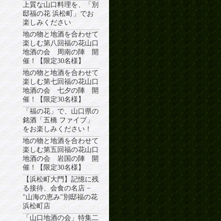
上質な山口料理を、「別
邸福の花 浜松町」でお
楽しみください
地の物と地酒を合わせて
楽しむ第八回福の花山口
地酒の会 周南の陣 開
催！【限定30名様】
地の物と地酒を合わせて
楽しむ第七回福の花山口
地酒の会 七夕の陣 開
催！【限定30名様】
「福の花」で、山口県の
銘酒「五橋 ファイブ」
をお楽しみください！
地の物と地酒を合わせて
楽しむ第五回福の花山口
地酒の会 岩国の陣 開
催！【限定30名様】
【浜松町大門】記憶に残
る接待、会食の名店 −
"山海の恵み"別邸福の花
浜松町店
「山口地酒の会」特集二