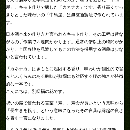
屋」、キモト作りで醸した「カネナカ」です。香り高くすっ
きりとした味わいの「中島屋」は無濾過製法で作られていま
す。
日本酒本来の作り方と言われるキモト作り。その工程は昔な
がらの手作業で四週間かかります。通常の倍以上の時間がか
かり、全国各地を見渡してもこの方法を採用する酒蔵は少な
いと言われています。
「カネナカ」はきもとに起因する香り、味わいが個性的で旨
みとふくらみのある酸味が熱燗にも対応する腰の強さが特徴
的な一本です。
こんにちは、別邸福の花です。
祝いの席で使われる言葉「寿」。寿命が長いという意味から
「長生きを祝う」という意味になったその言葉は縁起の良さ
を表す一言になりました。
１８２３年(文政６年)に産声を上げたのが「(株)中島酒造