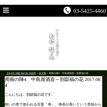
03-5425-4460
【公式】別邸 福の花 浜松町
>
未分類
>
周南の陣4 中島屋酒造～別邸福の花
周南の陣4 中島屋酒造～別邸福の花 2017.08.
4
こんにちは、別邸福の花です。
祝いの席で使われる言葉「寿」。寿命が長いという意味から