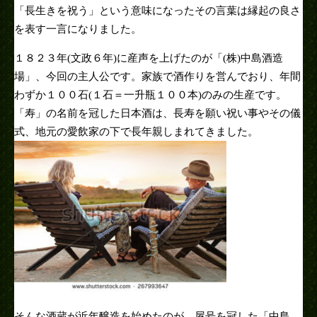
「長生きを祝う」という意味になったその言葉は縁起の良さ
を表す一言になりました。
１８２３年(文政６年)に産声を上げたのが「(株)中島酒造
場」、今回の主人公です。家族で酒作りを営んでおり、年間
わずか１００石(１石＝一升瓶１００本)のみの生産です。
「寿」の名前を冠した日本酒は、長寿を願い祝い事やその儀
式、地元の愛飲家の下で長年親しまれてきました。
そんな酒蔵が近年醸造を始めたのが、屋号を冠した「中島