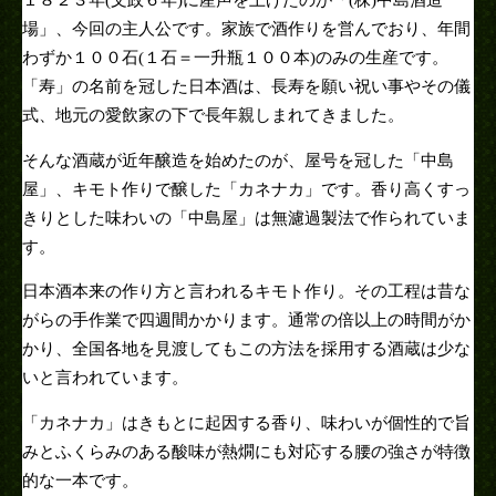
場」、今回の主人公です。家族で酒作りを営んでおり、年間
わずか１００石(１石＝一升瓶１００本)のみの生産です。
「寿」の名前を冠した日本酒は、長寿を願い祝い事やその儀
式、地元の愛飲家の下で長年親しまれてきました。
そんな酒蔵が近年醸造を始めたのが、屋号を冠した「中島
屋」、キモト作りで醸した「カネナカ」です。香り高くすっ
きりとした味わいの「中島屋」は無濾過製法で作られていま
す。
日本酒本来の作り方と言われるキモト作り。その工程は昔な
がらの手作業で四週間かかります。通常の倍以上の時間がか
かり、全国各地を見渡してもこの方法を採用する酒蔵は少な
いと言われています。
「カネナカ」はきもとに起因する香り、味わいが個性的で旨
みとふくらみのある酸味が熱燗にも対応する腰の強さが特徴
的な一本です。